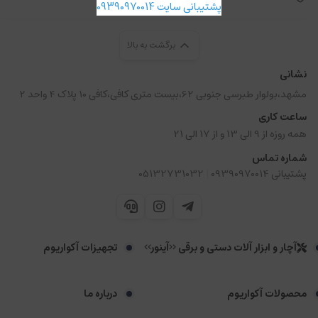
پشتیبانی سایت 09390970014
برگشت به بالا
نشانی
مشهد،بولوار طبرسی جنوبی 62،بیست متری کافی،کافی 10 پلاک 4 واحد 2
ساعت کاری
همه روزه از 9 الی 13 و از 17 الی 21
شماره تماس
|
پشتیبانی 09390970014
05132731032
آچار و ابزار آلات دستی و برقی <<آینور>>
تجهیزات آکواریوم
محصولات آکواریوم
درباره ما