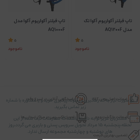
تاپ فیلتر آکواریوم آکوا تک
تاپ فیلتر آکواریوم آکوا مدل
مدل AQ1200F
AQ1000F
5
5
ناموجود
ناموجود
ضمانت اصل بودن کالا
پاسخگویی آنلاین در اسرع وقت
در صورت نیاز به کد رهگیری مرسوله،پیگیری خرید و یا مشاوره با شماره
زیر تماس بگیرید.
ضمانت بازگشت وجه
تحویل اکسپرس در مراکز استان ها
مشتریان عزیز توجه داشته باشند که سفارشات ثبت شده از این
لحظه،پنجشنبه ۱۵ مرداد تحویل سرویس پستی و باربری می گردد،روز
های دوشنبه و چهارشنبه مجموعه ارسال ندارد.
تضمین بهترین قیمت