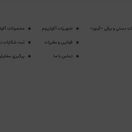
لات دستی و برقی <<آینور>>
تجهیزات آکواریوم
محصولات آکوا
قوانین و مقررات
ثبت شکایات د
تماس با ما
پیگیری سفارش