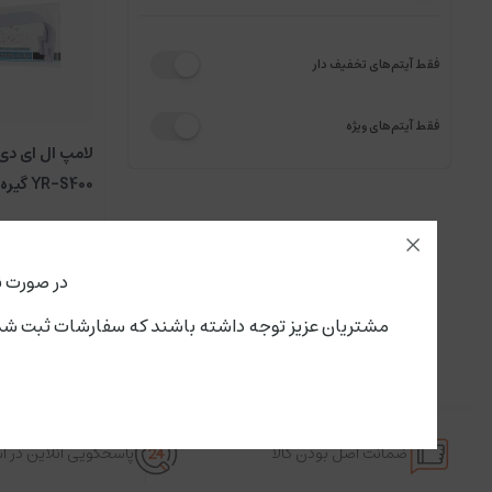
فقط آیتم‌های تخفیف دار
فقط آیتم‌های ویژه
لامپ ال ای دی
YR-S400 گیره دار
در صورت ن
مشتریان عزیز توجه داشته باشند که سفارشات ثبت شده از این لحظه،پنجشنبه ۱۵ مرداد تحویل سرویس پستی و باربری می گ
ضمانت اصل بودن کالا
پاسخگویی آنلاین در 