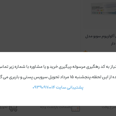
 آکواریوم سوبو مدل
5
ناموجود
یاز به کد رهگیری مرسوله،پیگیری خرید و یا مشاوره با شماره زیر تماس
ردد،روز های دوشنبه و چهارشنبه مجموعه ارسال ندارد.
پشتیبانی سایت 09390970014
اسرع وقت
ضمانت بازگشت وجه
تحویل