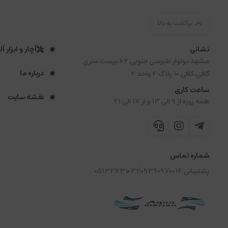
برگشت به بالا
نشانی
آچار و ابزار آ
مشهد،بولوار طبرسی جنوبی 62،بیست متری
درباره ما
کافی،کافی 10 پلاک 4 واحد 2
ساعت کاری
نقشه سایت
همه روزه از 9 الی 13 و از 17 الی 21
شماره تماس
پشتیبانی 09390970014
05132731032