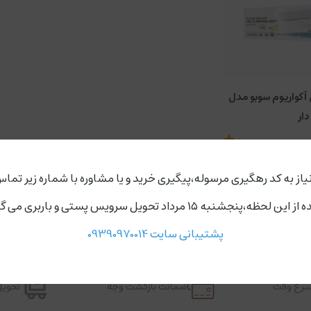
 آکواریوم سوبو مدل
5
ناموجود
یاز به کد رهگیری مرسوله،پیگیری خرید و یا مشاوره با شماره زیر تماس
ردد،روز های دوشنبه و چهارشنبه مجموعه ارسال ندارد.
پشتیبانی سایت 09390970014
اسرع وقت
ضمانت بازگشت وجه
تحویل