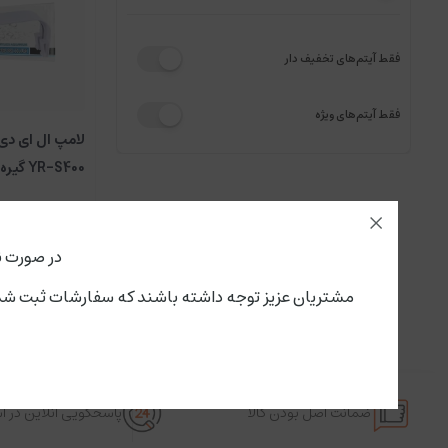
فقط آیتم‌های تخفیف دار
فقط آیتم‌های ویژه
لامپ ال ای دی
YR-S400 گیره دار
در صورت ن
مشتریان عزیز توجه داشته باشند که سفارشات ثبت شده از این لحظه،پنجشنبه ۱۵ مرداد تحویل سرویس پستی و باربری می گ
ضمانت اصل بودن کالا
پاسخگویی آنلاین در 