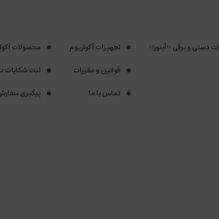
لات دستی و برقی <<آینور>>
تجهیزات آکواریوم
محصولات آکوا
قوانین و مقررات
ثبت شکایات د
تماس با ما
پیگیری سفارش