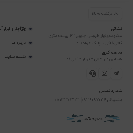
برگشت به بالا
نشانی
آچار و ابزار آ
مشهد،بولوار طبرسی جنوبی 62،بیست متری
درباره ما
کافی،کافی 10 پلاک 4 واحد 2
ساعت کاری
نقشه سایت
همه روزه از 9 الی 13 و از 17 الی 21
شماره تماس
پشتیبانی 09390970014
05132731032