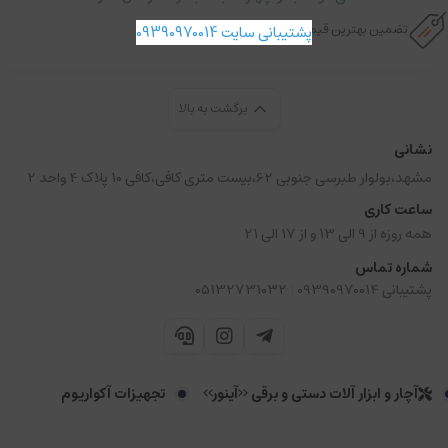
تضمین بهترین قیمت
پشتیبانی سایت 09390970014
برگشت به بالا
نشانی
مشهد،بولوار طبرسی جنوبی 62،بیست متری کافی،کافی 10 پلاک 4 واحد 2
ساعت کاری
همه روزه از 9 الی 13 و از 17 الی 21
شماره تماس
|
پشتیبانی 09390970014
05132731032
آچار و ابزار آلات دستی و برقی <<آینور>>
تجهیزات آکواریوم