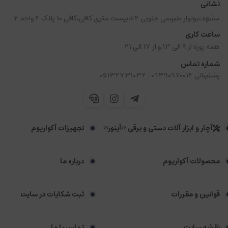
نشانی
مشهد،بولوار طبرسی جنوبی 62،بیست متری کافی،کافی 10 پلاک 4 واحد 2
ساعت کاری
همه روزه از 9 الی 13 و از 17 الی 21
شماره تماس
|
پشتیبانی 09390970014
05132731032
آچار و ابزار آلات دستی و برقی <<آینور>>
تجهیزات آکواریوم
محصولات آکواریوم
درباره ما
قوانین و مقررات
ثبت شکایات در سایت
نقشه سایت
تماس با ما