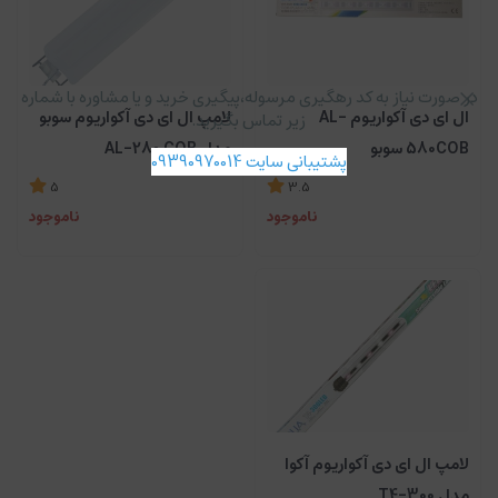
در صورت نیاز به کد رهگیری مرسوله،پیگیری خرید و یا مشاوره با شماره
لامپ ال ای دی آکواریوم سوبو
ال ای دی آکواریوم AL-
زیر تماس بگیرید.
مدل AL-280 COB
580COB سوبو
پشتیبانی سایت 09390970014
5
3.5
ناموجود
ناموجود
لامپ ال ای دی آکواریوم آکوا
مدل T4-300