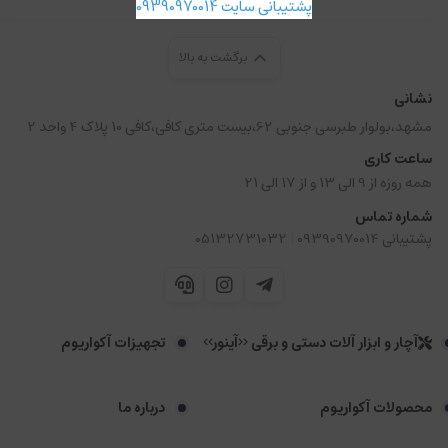
پشتیبانی سایت 09390970014
برگشت به بالا
نشانی
مشهد،بولوار طبرسی جنوبی 62،بیست متری کافی،کافی 10 پلاک 4 واحد 2
ساعت کاری
همه روزه از 9 الی 13 و از 17 الی 21
شماره تماس
|
پشتیبانی 09390970014
05132731032
آچار و ابزار آلات دستی و برقی <<آینور>>
تجهیزات آکواریوم
محصولات آکواریوم
درباره ما