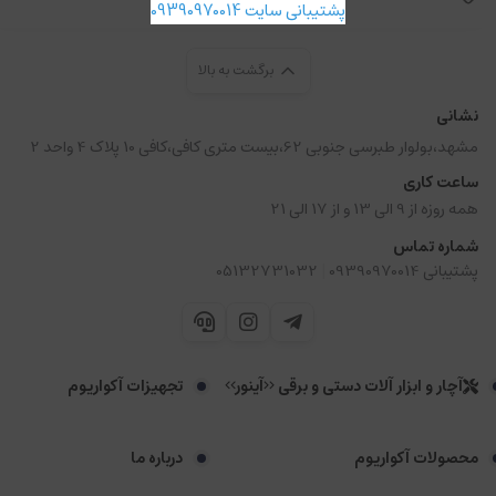
پشتیبانی سایت 09390970014
برگشت به بالا
نشانی
مشهد،بولوار طبرسی جنوبی 62،بیست متری کافی،کافی 10 پلاک 4 واحد 2
ساعت کاری
همه روزه از 9 الی 13 و از 17 الی 21
شماره تماس
|
پشتیبانی 09390970014
05132731032
آچار و ابزار آلات دستی و برقی <<آینور>>
تجهیزات آکواریوم
محصولات آکواریوم
درباره ما