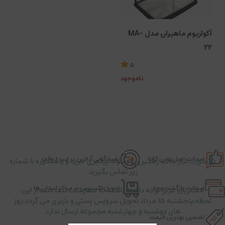
آکواریوم ماهیران مدل MA-
22
5
ناموجود
ضمانت اصل بودن کالا
پاسخگویی آنلاین در اسرع وقت
در صورت نیاز به کد رهگیری مرسوله،پیگیری خرید و یا مشاوره با شماره
زیر تماس بگیرید.
ضمانت بازگشت وجه
تحویل اکسپرس در مراکز استان ها
مشتریان عزیز توجه داشته باشند که سفارشات ثبت شده از این
لحظه،پنجشنبه ۱۵ مرداد تحویل سرویس پستی و باربری می گردد،روز
های دوشنبه و چهارشنبه مجموعه ارسال ندارد.
تضمین بهترین قیمت