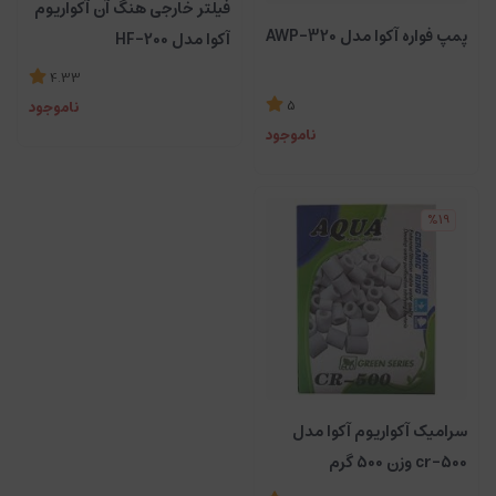
فیلتر خارجی هنگ آن آکواریوم
پمپ فواره آکوا مدل AWP-320
آکوا مدل HF-200
4.33
5
ناموجود
ناموجود
%19
سرامیک آکواریوم آکوا مدل
cr-500 وزن 500 گرم