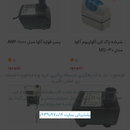
شیشه پاک کن آکواریوم آکوا
پمپ فواره آکوا مدل AWP-1000
مدل MG-30
5
5
ناموجود
ناموجود
در صورت نیاز به کد رهگیری مرسوله،پیگیری خرید و یا مشاوره با شماره
زیر تماس بگیرید.
مشتریان عزیز توجه داشته باشند که سفارشات ثبت شده از این
لحظه،پنجشنبه ۱۵ مرداد تحویل سرویس پستی و باربری می گردد،روز
های دوشنبه و چهارشنبه مجموعه ارسال ندارد.
پشتیبانی سایت 09390970014