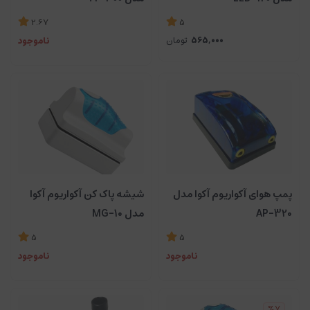
2.67
5
565,000
تومان
ناموجود
پمپ هوای آکواریوم آکوا مدل
شیشه پاک کن آکواریوم آکوا
AP-320
مدل MG-10
5
5
ناموجود
ناموجود
%7