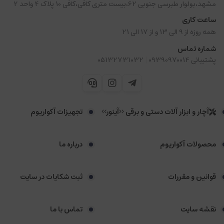
مشهد،بولوار طبرسی جنوبی 62،بیست متری کافی،کافی 10 پلاک 4 واحد 2
ساعت کاری
همه روزه از 9 الی 13 و از 17 الی 21
شماره تماس
|
پشتیبانی 09390970014
05132731032
آچار و ابزار آلات دستی و برقی <<آینور>>
تجهیزات آکواریوم
محصولات آکواریوم
درباره ما
قوانین و مقررات
ثبت شکایات در سایت
نقشه سایت
تماس با ما