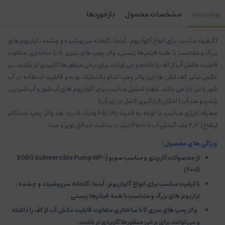
توضیحات
مشخصات محصول
بازخوردها
ا کیفیت مناسب برای انواع آکواریوم ، آبنما ، گلخانه سرپوشیده و چشمه ، تراریوم های
بزرگ و متناسب با همه فیلترها زیستی، واتر پمپ های سری D با ساختاری متفاوت
قابلیت مکش آب از کف را داشته و می توانند برای برخی منظورها کاربردی تر باشند.، بر
عکس سایر کف کش ها این واتر پمپ تمام پلاستیک بوده و قابلیت استفاده در آب
شور را نیز دارا می باشد. شفت استیل مناسب برای آکواریوم های آب شور و آب شیرین،
پلمپ و ضد آب ( امکان قرارگیری کامل در زیر آب)
مصرف انرژی مناسب با توجه به قدرت بالا (4۵ وات)، قدرت هد واتر پمپ (حداکثر
ارتفاع): ۲٫2 متر، گردش آب تا 3۵۰۰ لیتر در ساعت، حداقل نویز و صدا
ویژگی های محصول:
از محصولات کاربردی و مناسب سوبو (SOBO Submersible Pump WP-
400D)
با کیفیت مناسب برای انواع آکواریوم ، آبنما ، گلخانه سرپوشیده و چشمه ،
تراریوم های بزرگ و متناسب با همه فیلترها زیستی
واتر پمپ های سری D با ساختاری متفاوت قابلیت مکش آب از کف را داشته
و می توانند برای برخی منظورها کاربردی تر باشند.