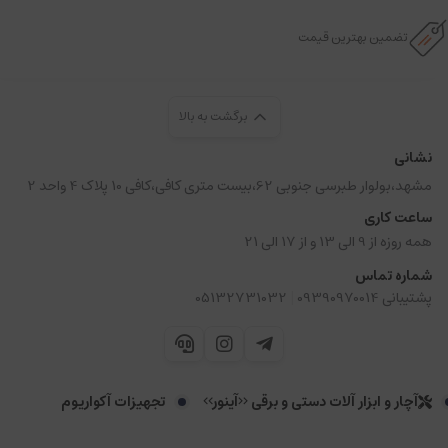
تضمین بهترین قیمت
برگشت به بالا
نشانی
مشهد،بولوار طبرسی جنوبی 62،بیست متری کافی،کافی 10 پلاک 4 واحد 2
ساعت کاری
همه روزه از 9 الی 13 و از 17 الی 21
شماره تماس
|
پشتیبانی 09390970014
05132731032
آچار و ابزار آلات دستی و برقی <<آینور>>
تجهیزات آکواریوم