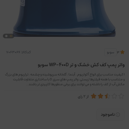
کدکالا:
سوبو
3
واتر پمپ کف کش خشک و تر WP-400D سوبو
ا کیفیت مناسب برای انواع آکواریوم ، آبنما ، گلخانه سرپوشیده و چشمه ، تراریوم های بزرگ
و متناسب با همه فیلترها زیستی، واتر پمپ های سری D با ساختاری متفاوت قابلیت
مکش آب از کف را داشته و می توانند برای برخی منظورها کاربردی تر باشند...
از
2
رای
ناموجود