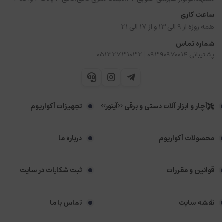
ساعت کاری
همه روزه از 9 الی 13 و از 17 الی 21
شماره تماس
|
پشتیبانی 09390970014
05132731032
آچار و ابزار آلات دستی و برقی <<آینور>>
تجهیزات آکواریوم
محصولات آکواریوم
درباره ما
قوانین و مقررات
ثبت شکایات در سایت
نقشه سایت
تماس با ما