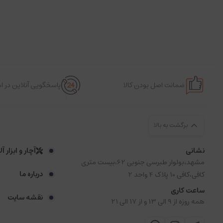
ضمانت اصل بودن کالا
پاسخگویی آنلاین در 
برگشت به بالا
نشانی
آچار و ابزار آ
مشهد،بولوار طبرسی جنوبی 62،بیست متری
درباره ما
کافی،کافی 10 پلاک 4 واحد 2
ساعت کاری
نقشه سایت
همه روزه از 9 الی 13 و از 17 الی 21