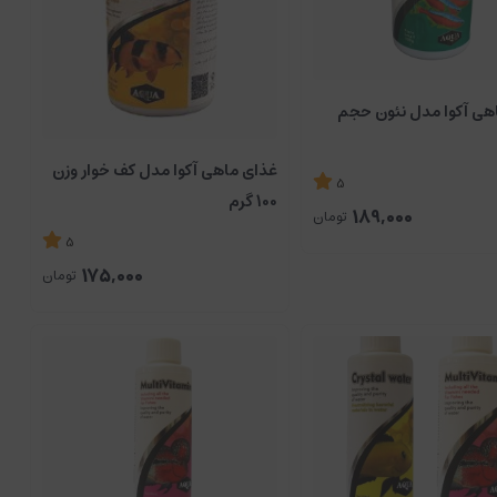
هی آکوا مدل نئون حجم
غذای ماهی آکوا مدل کف خوار وزن
5
100 گرم
189,000
تومان
5
175,000
تومان