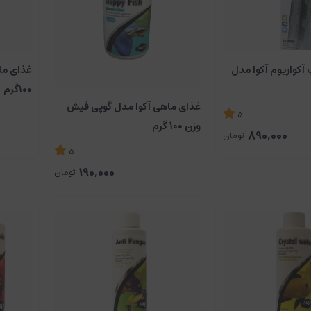
 آکواریوم آکوا مدل
غذای ما
۱۰۰گرم
غذای ماهی آکوا مدل گوپی فیش
5
وزن 100 گرم
890,000
تومان
5
190,000
تومان