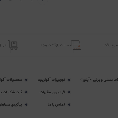
4
3
2
1
اسرع وقت
ضمانت بازگشت وجه
تحویل
لات دستی و برقی <<آینور>>
تجهیزات آکواریوم
محصولات آکوا
قوانین و مقررات
ثبت شکایات د
تماس با ما
پیگیری سفارش