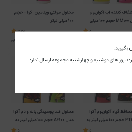
فاف کننده آب آکواریوم
محلول مولتی ویتامین اکوا - حجم
آکوا مدل MM100 حجم 100 میلی
100 میلی لیتر
 همراه محلول مولتی
3.25
5
125,000
235,000
تومان
تومان
 بگیرید.
افظ گیاه آکواریوم آکوا
محلول ضد پوسیدگی باله و دم آکوا
مدل PT100 حجم 100 میلی لیتر به
مدل AF100 حجم 100 میلی لیتر به
حلول محافظ آب
همراه محلول ضد قارچ
5
5