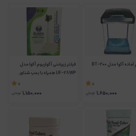
ماده آکوا مدل BT-200
فیلتر زیرشنی آکواریوم آکوا مدل
UF-28WP همراه با پمپ شناور
5
5
1,150,000
1,650,000
تومان
تومان