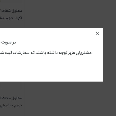
محلول شفاف کن
آکوا -حجم 100 میلی لیتر
در صورت ن
مشتریان عزیز توجه داشته باشند که سفارشات ثبت شده از این لحظه،پنجشنبه ۱۵ مرداد تحویل سرویس پستی و باربری می گ
محلول محافظ آ
حجم 100 میلی لیتر