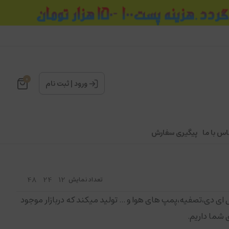
0
ورود
|
ثبت نام
اس با ما
پیگیری سفارش
48
24
12
تعداد نمایش
ل ای دی،تصفیه،پمپ های هوا و ... تولید میکند که دربازار موجود
ی شما داریم.