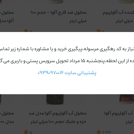
نده آب آکواریوم
محلول ضد قارچ آکوا - حجم 100
محلول ش
میلی لیتر
لیتر به
5
5
ویتامین
125,000
110,000
تومان
تومان
یاز به کد رهگیری مرسوله،پیگیری خرید و یا مشاوره با شماره زیر تماس
ردد،روز های دوشنبه و چهارشنبه مجموعه ارسال ندارد.
پشتیبانی سایت 09390970014
ب آکواریوم آکوا
محلول آب آکواریوم آکوا مدل ضد
محلول مح
خزه و جلبک حجم 100 میلی لیتر
همراه م
5
3.33