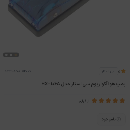
کدکالا:
سی استار
5
پمپ هوا آکواریوم سی استار مدل HX-106A
از
1
رای
ناموجود