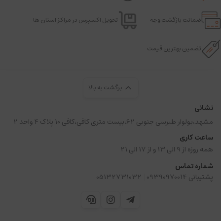
ضمانت بازگشت وجه
تحویل اکسپرس در مراکز استان ها
تضمین بهترین قیمت
برگشت به بالا
نشانی
مشهد،بولوار طبرسی جنوبی 62،بیست متری کافی،کافی 10 پلاک 4 واحد 2
ساعت کاری
همه روزه از 9 الی 13 و از 17 الی 21
شماره تماس
|
پشتیبانی 09390970014
05132731032