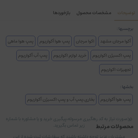
توضیحات
مشخصات محصول
بازخوردها
برچسبها :
آکوا مرجان مشهد
اکوا مرجان
پمپ هوا آکواریوم
پمپ هوا ماهی
پمپ اکسیژن اکواریوم
خرید لوازم اکواریوم
پمپ آب آکواریوم
تجهیزات اکواریوم
بخشها :
پمپ هوا آکواریوم
بخاری،پمپ آب و پمپ اکسیژن آکواریوم
در صورت نیاز به کد رهگیری مرسوله،پیگیری خرید و یا مشاوره با شماره
زیر تماس بگیرید.
محصولات مرتبط
مشتریان عزیز توجه داشته باشند که سفارشات ثبت شده از این