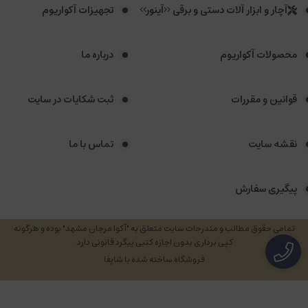
آچار و ابزار آلات دستی و برقی <<آینور>>
تجهیزات آکواریوم
محصولات آکواریوم
درباره ما
قوانین و مقررات
ثبت شکایات در سایت
نقشه سایت
تماس با ما
پیگیری سفارش
تمامی حقوق مطالب و مندرجات سایت متعلق به "آکوا مرجان مشهد" بوده و هرگونه
کپی برداری بدون اجازه کتبی پیگرد قانونی دارد.
فروشگاه ساخته شده با شاپفا