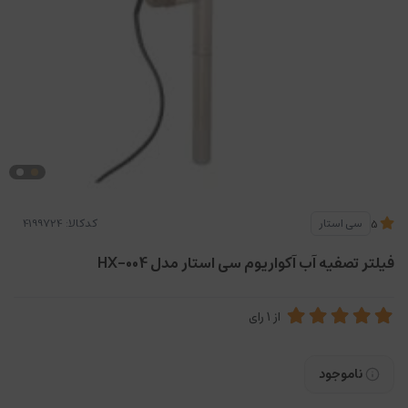
کدکالا:
سی استار
5
فیلتر تصفیه آب آکواریوم سی استار مدل HX-004
از
1
رای
ناموجود