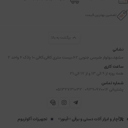
تضمین بهترین قیمت
برگشت به بالا
نشانی
مشهد،بولوار طبرسی جنوبی 62،بیست متری کافی،کافی 10 پلاک 4 واحد 2
ساعت کاری
همه روزه از 9 الی 13 و از 17 الی 21
شماره تماس
|
پشتیبانی 09390970014
05132731032
آچار و ابزار آلات دستی و برقی <<آینور>>
تجهیزات آکواریوم