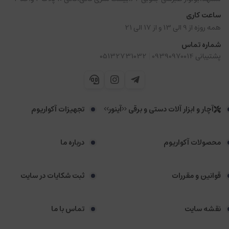
ساعت کاری
همه روزه از 9 الی 13 و از 17 الی 21
شماره تماس
|
پشتیبانی 09390970014
05132731032
آچار و ابزار آلات دستی و برقی <<آینور>>
تجهیزات آکواریوم
محصولات آکواریوم
درباره ما
قوانین و مقررات
ثبت شکایات در سایت
نقشه سایت
تماس با ما