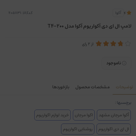
کدکالا:
آکوا
4
لامپ ال ای دی آکواریوم آکوا مدل T4-200
از
2
رای
ناموجود
توضیحات
مشخصات محصول
بازخوردها
برچسبها :
آکوا مرجان مشهد
اکوا مرجان
خرید لوازم اکواریوم
ال ای دی اکواریوم
روشنایی اکواریوم