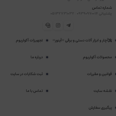
شماره تماس
|
پشتیبانی 09390970014
05132731032
آچار و ابزار آلات دستی و برقی <<آینور>>
تجهیزات آکواریوم
محصولات آکواریوم
درباره ما
قوانین و مقررات
ثبت شکایات در سایت
نقشه سایت
تماس با ما
پیگیری سفارش