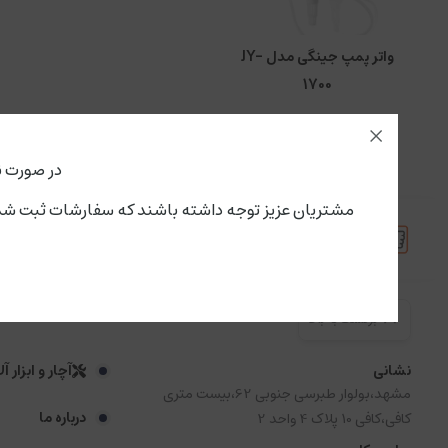
واتر پمپ جینگی مدل JY-
1700
در صورت ن
مشتریان عزیز توجه داشته باشند که سفارشات ثبت شده از این لحظه،پنجشنبه ۱۵ مرداد تحویل سرویس پستی و باربری می گ
ضمانت اصل بودن کالا
پاسخگویی آنلاین در 
برگشت به بالا
نشانی
آچار و ابزار آ
مشهد،بولوار طبرسی جنوبی 62،بیست متری
درباره ما
کافی،کافی 10 پلاک 4 واحد 2