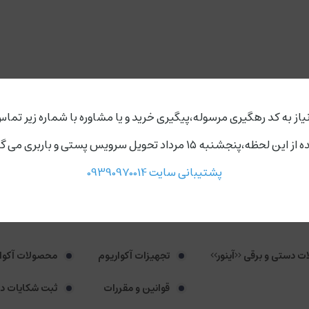
یاز به کد رهگیری مرسوله،پیگیری خرید و یا مشاوره با شماره زیر تماس
ردد،روز های دوشنبه و چهارشنبه مجموعه ارسال ندارد.
اسرع وقت
ضمانت بازگشت وجه
تحویل
پشتیبانی سایت 09390970014
لات دستی و برقی <<آینور>>
تجهیزات آکواریوم
محصولات آکوا
قوانین و مقررات
ثبت شکایات د