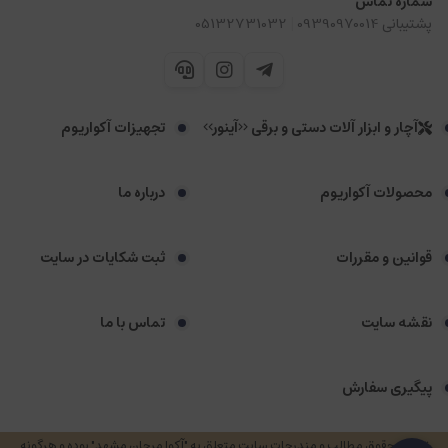
شماره تماس
|
پشتیبانی 09390970014
05132731032
آچار و ابزار آلات دستی و برقی <<آینور>>
تجهیزات آکواریوم
محصولات آکواریوم
درباره ما
قوانین و مقررات
ثبت شکایات در سایت
نقشه سایت
تماس با ما
پیگیری سفارش
تمامی حقوق مطالب و مندرجات سایت متعلق به "آکوا مرجان مشهد" بوده و هرگونه