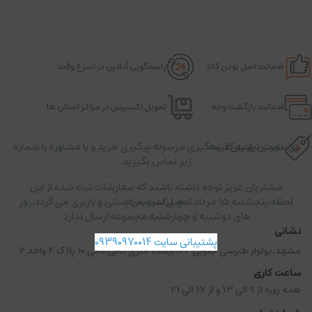
ضمانت اصل بودن کالا
پاسخگویی آنلاین در اسرع وقت
ضمانت بازگشت وجه
تحویل اکسپرس در مراکز استان ها
در صورت نیاز به کد رهگیری مرسوله،پیگیری خرید و یا مشاوره با شماره
تضمین بهترین قیمت
زیر تماس بگیرید.
مشتریان عزیز توجه داشته باشند که سفارشات ثبت شده از این
لحظه،پنجشنبه ۱۵ مرداد تحویل سرویس پستی و باربری می گردد،روز
برگشت به بالا
های دوشنبه و چهارشنبه مجموعه ارسال ندارد.
نشانی
پشتیبانی سایت 09390970014
مشهد،بولوار طبرسی جنوبی 62،بیست متری کافی،کافی 10 پلاک 4 واحد 2
ساعت کاری
همه روزه از 9 الی 13 و از 17 الی 21