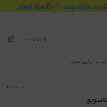
0
ورود
|
ثبت نام
اس با ما
پیگیری سفارش
کدکالا: