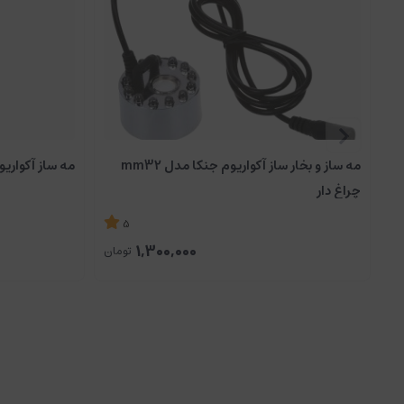
مه ساز و بخار ساز آکواریوم جنکا مدل mm32
مه ساز آکواریوم
چراغ دار
5
1,300,000
تومان