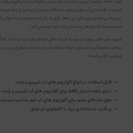
جهت حفظ سلامت آبزیان و رشد آن ها، پخش یکنواخت غذا و افزودنیها و تب
کمینه در همه جای آب پخش شود. دستگاه موجساز این امواج را به صورت مصن
در چرخه ی فیلتراسیون قرار می دهد. لازم به ذکر است موجساز به تنهایی 
طبیعی است که نظر هر بیننده ای را به خود جلب می کند.
امروزه پمپ های موج ساز توسط شرکت های مختلف وارد بازار شده اند که آب
سلامت محیط آن و همچنین ایجاد شرایط یکسان در تمام سطوح زیرین، میانی
مرجانی، الزامی است.
قابل استفاده در انواع آکواریوم های آب شیرین و پلنت
دارای شفت استیل (فقط برای آکواریوم های آب شیرین و پلنت 
موج ساز های سوبو برای آکواریوم های آب شور مناسب نیستند
پر قدرت با ساختاری زیبا، با تکنولوژی دو موتور
با قدرت جریان آب ۲۰۰۰۰ لیتر در ساعت
ساخته شده از پلاستیک مقاوم و با کیفیت ABS