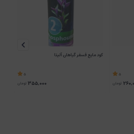
کود مایع فسفر گیاهان آلیتا
5
5
کود م
355,000
260,
تومان
تومان