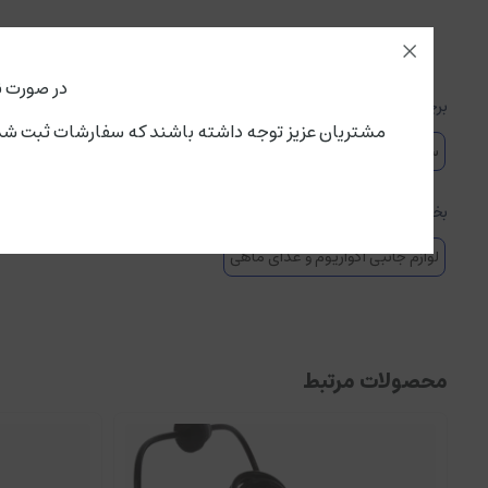
دارای فنجان مکش لاستیکی مقاوم و باکیفیت
با قابلیت تنظیم جهت گردش آب
پلمپ و ضد آب، پوشیده شده توسط گارد پلاستیکی
در صورت ن
برچسبها :
بازدهی بالا با مصرف انرژی مناسب (۲۵ وات)
مشتریان عزیز توجه داشته باشند که سفارشات ثبت شده از این لحظه،پنجشنبه ۱۵ مرداد تحویل سرویس پستی و باربری می گ
سوبو
موج ساز
موج ساز اکواریوم
wp800 موج ساز
موج ساز سوبو 00
بخشها :
لوازم جانبی آکواریوم و غذای ماهی
محصولات مرتبط