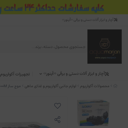
آچار و ابزار آلات دستی و برقی <<آینور>>
آچار و ابزار آلات دستی و برقی <<آینور>>
تجهیزات آکواریوم
محصولات آکواریوم
لوازم جانبی آکواریوم و غذای ماهی
موج ساز wp-800Mسوبو