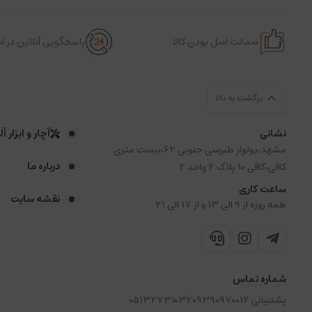
ضمانت اصل بودن کالا
پاسخگویی آنلاین در 
برگشت به بالا
نشانی
آچار و ابزار آ
مشهد،بولوار طبرسی جنوبی 62،بیست متری
درباره ما
کافی،کافی 10 پلاک 4 واحد 2
ساعت کاری
نقشه سایت
همه روزه از 9 الی 13 و از 17 الی 21
شماره تماس
پشتیبانی 09390970014
05132731032