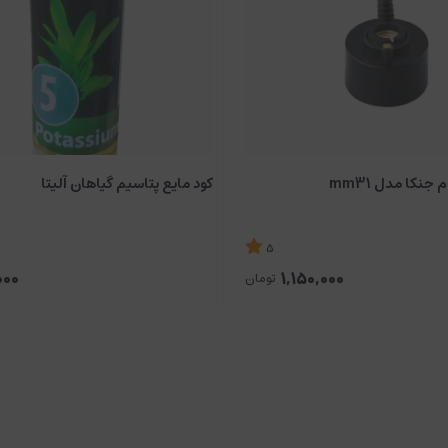
 جنکا مدل mm31
کود مایع پتاسیم گیاهان آلیتا
5
000
1,150,000
تومان