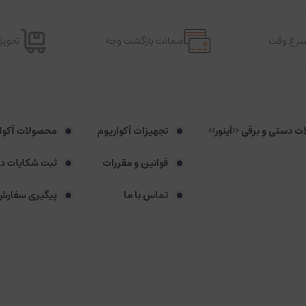
اسرع وقت
ضمانت بازگشت وجه
تحویل
لات دستی و برقی <<آینور>>
تجهیزات آکواریوم
محصولات آکوا
قوانین و مقررات
ثبت شکایات د
تماس با ما
پیگیری سفارش