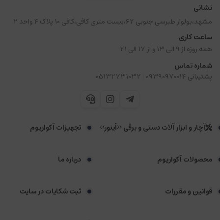
نشانی
مشهد،بولوار طبرسی جنوبی 62،بیست متری کافی،کافی 10 پلاک 4 واحد 2
ساعت کاری
همه روزه از 9 الی 13 و از 17 الی 21
شماره تماس
|
پشتیبانی 09390970014
05132731032
آچار و ابزار آلات دستی و برقی <<آینور>>
تجهیزات آکواریوم
محصولات آکواریوم
درباره ما
قوانین و مقررات
ثبت شکایات در سایت