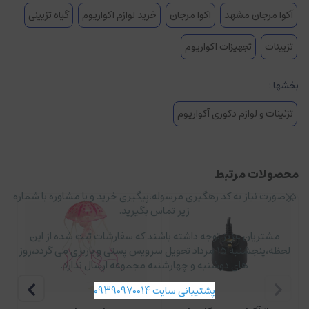
آکوا مرجان مشهد
اکوا مرجان
خرید لوازم اکواریوم
گیاه تزیینی
تزیینات
تجهیزات اکواریوم
بخشها :
تزئینات و لوازم دکوری آکواریوم
محصولات مرتبط
در صورت نیاز به کد رهگیری مرسوله،پیگیری خرید و یا مشاوره با شماره
زیر تماس بگیرید.
مشتریان عزیز توجه داشته باشند که سفارشات ثبت شده از این
لحظه،پنجشنبه ۱۵ مرداد تحویل سرویس پستی و باربری می گردد،روز
های دوشنبه و چهارشنبه مجموعه ارسال ندارد.
پشتیبانی سایت 09390970014