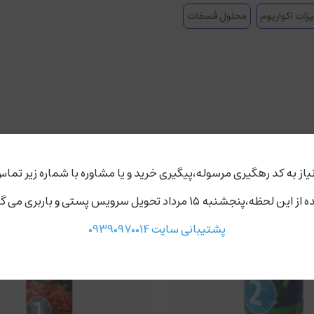
زات اکواریوم
محلول فسفات
یاز به کد رهگیری مرسوله،پیگیری خرید و یا مشاوره با شماره زیر تماس
ردد،روز های دوشنبه و چهارشنبه مجموعه ارسال ندارد.
پشتیبانی سایت 09390970014