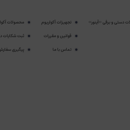
لات دستی و برقی <<آینور>>
تجهیزات آکواریوم
محصولات آکوا
قوانین و مقررات
ثبت شکایات د
تماس با ما
پیگیری سفارش