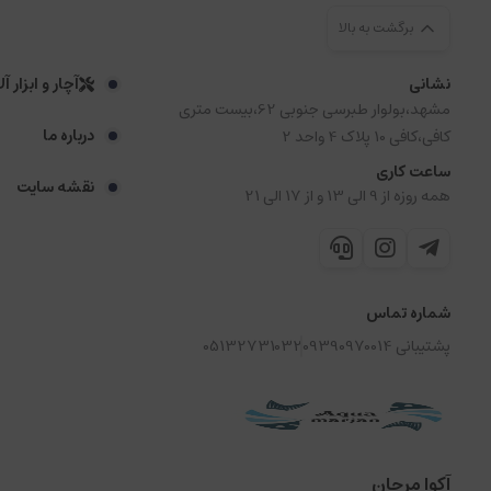
برگشت به بالا
نشانی
آچار و ابزار آ
مشهد،بولوار طبرسی جنوبی 62،بیست متری
درباره ما
کافی،کافی 10 پلاک 4 واحد 2
ساعت کاری
نقشه سایت
همه روزه از 9 الی 13 و از 17 الی 21
شماره تماس
پشتیبانی 09390970014
05132731032
آکوا مرجان