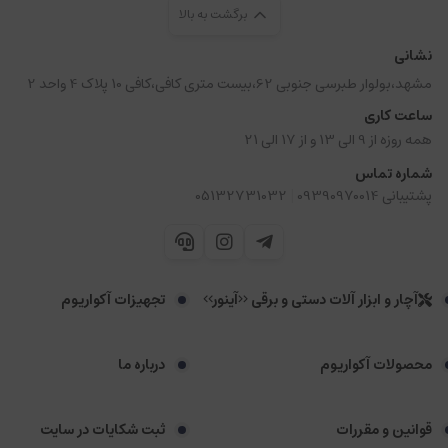
برگشت به بالا
نشانی
مشهد،بولوار طبرسی جنوبی 62،بیست متری کافی،کافی 10 پلاک 4 واحد 2
ساعت کاری
همه روزه از 9 الی 13 و از 17 الی 21
شماره تماس
|
پشتیبانی 09390970014
05132731032
آچار و ابزار آلات دستی و برقی <<آینور>>
تجهیزات آکواریوم
محصولات آکواریوم
درباره ما
قوانین و مقررات
ثبت شکایات در سایت