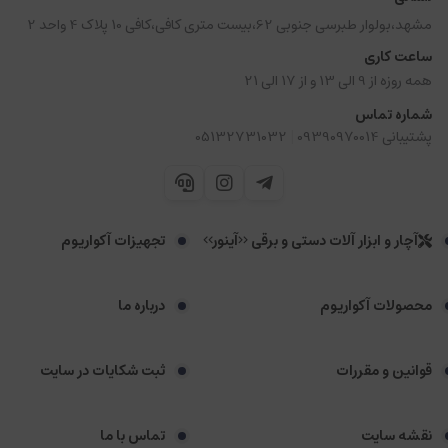
مشهد،بولوار طبرسی جنوبی 62،بیست متری کافی،کافی 10 پلاک 4 واحد 2
ساعت کاری
همه روزه از 9 الی 13 و از 17 الی 21
شماره تماس
|
پشتیبانی 09390970014
05132731032
آچار و ابزار آلات دستی و برقی <<آینور>>
تجهیزات آکواریوم
محصولات آکواریوم
درباره ما
قوانین و مقررات
ثبت شکایات در سایت
نقشه سایت
تماس با ما