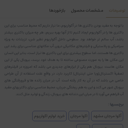
توضیحات
مشخصات محصول
بازخوردها
با توجه به مفید بودن باکتری ها در آکواریوم، ما نیاز داریم که محیط مناسب برای این
باکتری ها را در آکواریوم ایجاد کنیم تا از آنها بهره ببریم، هر چه میزان باکتری بیشتر
باشد، آب سالم تر خواهد بود. سطوحی داخل آکواریوم نظیر شن، تزیئنات به ویژه
سرامیکی و پلاستیکی و فیلترهای مکانیکی درون آب مکانهای مناسبی برای رشد این
باکتری ها هستند، اما سطوح بیشتری برای این باکتری ها نیاز است، بنابر این انسان
این مکان ها را به صورت مصنوعی ساخته تا به هدف خود برسد، بیوبال یکی از این
مکان هاست. بیوبال هم یکی از ابزارهای جدیدی می باشد که امروزه در فیلترهای
تصفیۀ اکسترنال(ویا حتی اینترنال) کاربرد دارد، در واقع علت استفاده از آن طراحی
خاصی می باشد که در آن به کار رفته است. آب در میان زائده ها و فرورفتگی های
بیوبال عبور می کند و این به هم ریختگی جریان، محیط مناسبی برای باکتریهای مفید
آب فراهم می آورد تا در میان این دندانه های بیوبال، زندگی و تولید مثل کنند.
برچسبها :
آکوا مرجان مشهد
اکوا مرجان
خرید لوازم اکواریوم