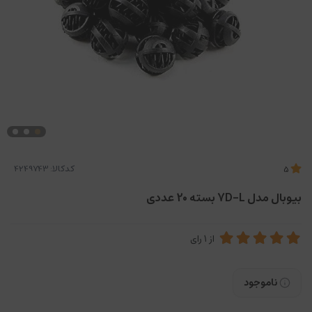
کدکالا:
5
بیوبال مدل 7D-L بسته 20 عددی
از
1
رای
ناموجود