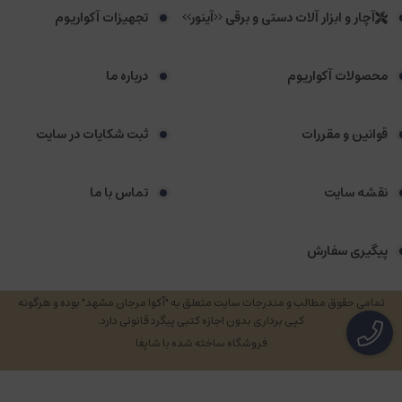
آچار و ابزار آلات دستی و برقی <<آینور>>
تجهیزات آکواریوم
محصولات آکواریوم
درباره ما
قوانین و مقررات
ثبت شکایات در سایت
نقشه سایت
تماس با ما
پیگیری سفارش
تمامی حقوق مطالب و مندرجات سایت متعلق به "آکوا مرجان مشهد" بوده و هرگونه
کپی برداری بدون اجازه کتبی پیگرد قانونی دارد.
فروشگاه ساخته شده با شاپفا