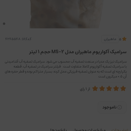
کدکالا:
ماهیران
5
سرامیک آکواریوم ماهیران مدل MS-2 حجم 1 لیتر
سرامیک نیز یک مدیا در صنعت تصفیه آب محسوب می شود. سرامیک تصفیه آب آشامیدنی
با سرامیک تصفیه آکواریوم کاملا متفاوت است. فیلتر سرامیک در تصفیه آب، قطعه
یکپارچه ای است که به عنوان تصفیه فیزیکی عمل کرده، بسیار متراکم بوده و قطر حفره های
آن 0.5 میکرون است
از
1
رای
ناموجود
توضیحات
مشخصات محصول
بازخوردها