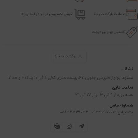
ضمانت بازگشت وجه
تحویل اکسپرس در مراکز استان ها
تضمین بهترین قیمت
برگشت به بالا
نشانی
مشهد،بولوار طبرسی جنوبی 62،بیست متری کافی،کافی 10 پلاک 4 واحد 2
ساعت کاری
همه روزه از 9 الی 13 و از 17 الی 21
شماره تماس
|
پشتیبانی 09390970014
05132731032