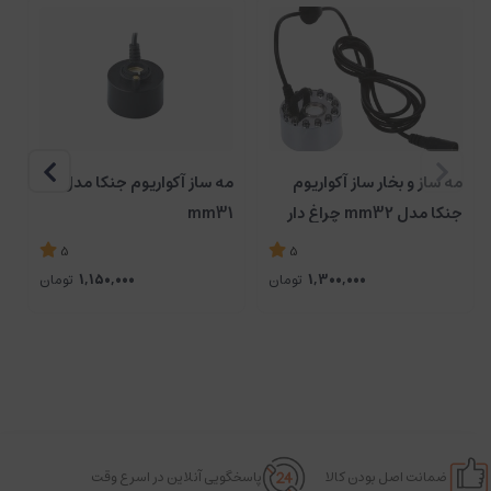
مه ساز و بخار ساز آکواریوم
مه ساز آکواریوم جنکا مدل
ک
جنکا مدل mm32 چراغ دار
mm31
5
5
1,300,000
تومان
1,150,000
تومان
ضمانت اصل بودن کالا
پاسخگویی آنلاین در اسرع وقت