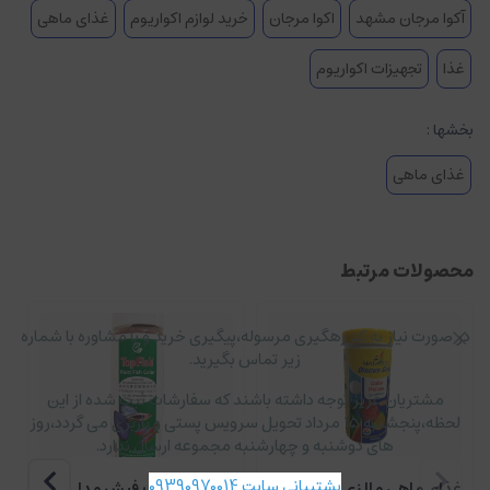
آکوا مرجان مشهد
اکوا مرجان
خرید لوازم اکواریوم
غذای ماهی
غذا
تجهیزات اکواریوم
بخشها :
غذای ماهی
محصولات مرتبط
در صورت نیاز به کد رهگیری مرسوله،پیگیری خرید و یا مشاوره با شماره
زیر تماس بگیرید.
مشتریان عزیز توجه داشته باشند که سفارشات ثبت شده از این
لحظه،پنجشنبه ۱۵ مرداد تحویل سرویس پستی و باربری می گردد،روز
های دوشنبه و چهارشنبه مجموعه ارسال ندارد.
پشتیبانی سایت 09390970014
غذای ماهی مالزی مدل
غذا ماهی تاپ فیش مدل