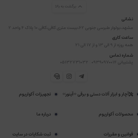
برگشت به بالا
نشانی
مشهد،بولوار طبرسی جنوبی 62،بیست متری کافی،کافی 10 پلاک 4 واحد 2
ساعت کاری
همه روزه از 9 الی 13 و از 17 الی 21
شماره تماس
|
پشتیبانی 09390970014
05132731032
آچار و ابزار آلات دستی و برقی <<آینور>>
تجهیزات آکواریوم
محصولات آکواریوم
درباره ما
قوانین و مقررات
ثبت شکایات در سایت