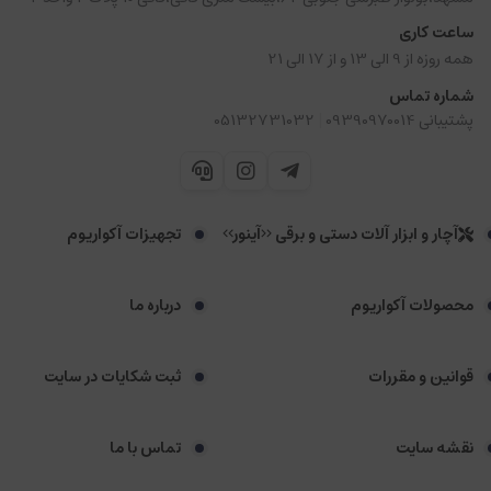
ساعت کاری
همه روزه از 9 الی 13 و از 17 الی 21
شماره تماس
|
پشتیبانی 09390970014
05132731032
آچار و ابزار آلات دستی و برقی <<آینور>>
تجهیزات آکواریوم
محصولات آکواریوم
درباره ما
قوانین و مقررات
ثبت شکایات در سایت
نقشه سایت
تماس با ما