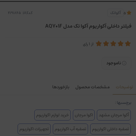
کدکالا:
آکواتک
5
فیلتر داخلی آکواریوم آکوا تک مدل AQ701F
از
1
رای
ناموجود
توضیحات
مشخصات محصول
بازخوردها
برچسبها :
آکوا مرجان مشهد
اکوا مرجان
خرید لوازم اکواریوم
تصفیه داخلی اکواریوم
تصفیه آب اکواریوم
تجهیزات اکواریوم