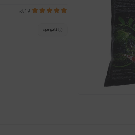
از
1
رای
ناموجود