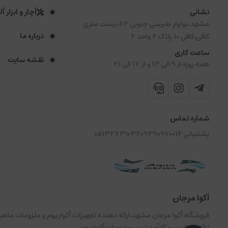
نشانی
آچار و ابزار آ
مشهد،بولوار طبرسی جنوبی 62،بیست متری
درباره ما
کافی،کافی 10 پلاک 4 واحد 2
ساعت کاری
نقشه سایت
همه روزه از 9 الی 13 و از 17 الی 21
شماره تماس
پشتیبانی 09390970014
05132731032
آکوا مرجان
فروشگاه آکوا مرجان مشهد،ارائه دهنده تجهیزات آکواریوم و ملزومات ما
ارائه بروزترین و کارآمد ترین ملزومات آکواریوم