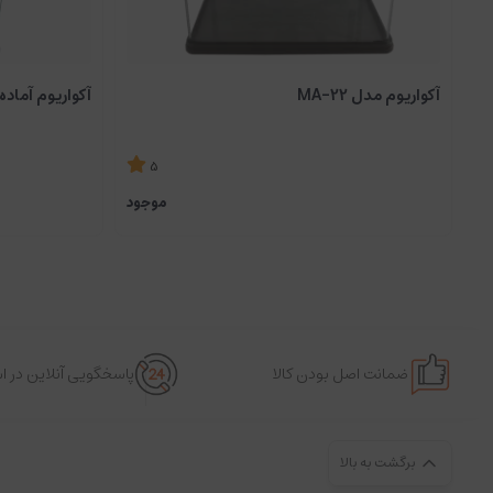
آکواریوم مدل MA-22
آکواریوم آماده آکو
5
موجود
ضمانت اصل بودن کالا
پاسخگویی آنلاین در 
برگشت به بالا