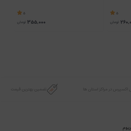
5
5
کود م
355,000
260,
تومان
تومان
 اکسپرس در مراکز استان ها
تضمین بهترین قیمت
ریوم