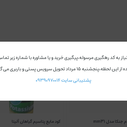
یاز به کد رهگیری مرسوله،پیگیری خرید و یا مشاوره با شماره زیر تماس
ردد،روز های دوشنبه و چهارشنبه مجموعه ارسال ندارد.
پشتیبانی سایت 09390970014
 جنکا مدل mm31
کود مایع پتاسیم گیاهان آلیتا