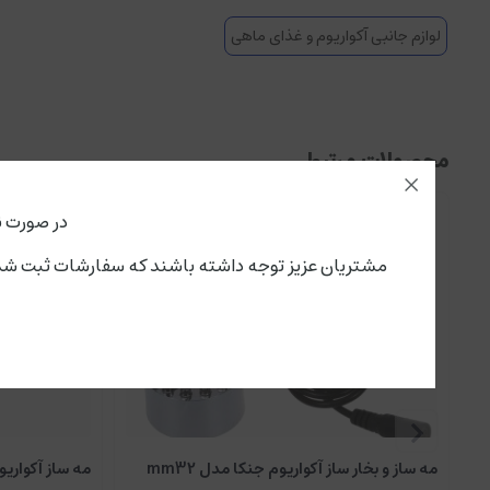
لوازم جانبی آکواریوم و غذای ماهی
محصولات مرتبط
در صورت ن
مشتریان عزیز توجه داشته باشند که سفارشات ثبت شده از این لحظه،پنجشنبه ۱۵ مرداد تحویل سرویس پستی و باربری می گ
مه ساز و بخار ساز آکواریوم جنکا مدل mm32
مه ساز آکواریوم