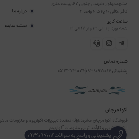
مشهد،بولوار طبرسی جنوبی 62،بیست متری
درباره ما
کافی،کافی 10 پلاک 4 واحد 2
ساعت کاری
نقشه سایت
همه روزه از 9 الی 13 و از 17 الی 21
شماره تماس
پشتیبانی 09390970014
05132731032
آکوا مرجان
فروشگاه آکوا مرجان مشهد،ارائه دهنده تجهیزات آکواریوم و ملزومات ما
ارائه بروزترین و کارآمد ترین ملزومات آکواریوم
پشتیبانی و پاسخ به سوالات09390970014