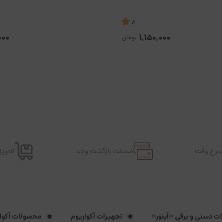
5
000
1,150,000
تومان
اسرع وقت
ضمانت بازگشت وجه
تحویل
لات دستی و برقی <<آینور>>
تجهیزات آکواریوم
محصولات آکوا