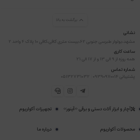
برگشت به بالا
نشانی
مشهد،بولوار طبرسی جنوبی 62،بیست متری کافی،کافی 10 پلاک 4 واحد 2
ساعت کاری
همه روزه از 9 الی 13 و از 17 الی 21
شماره تماس
|
پشتیبانی 09390970014
05132731032
آچار و ابزار آلات دستی و برقی <<آینور>>
تجهیزات آکواریوم
محصولات آکواریوم
درباره ما